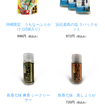
沖縄限定 うちなーふりか
浜比嘉島の塩 ３パックセ
け (10袋入り)
ット
896円
972円
（税込み）
（税込み）
島香七味 爽香 シークヮー
島香七味 島しょうが
サー
720円
（税込み）