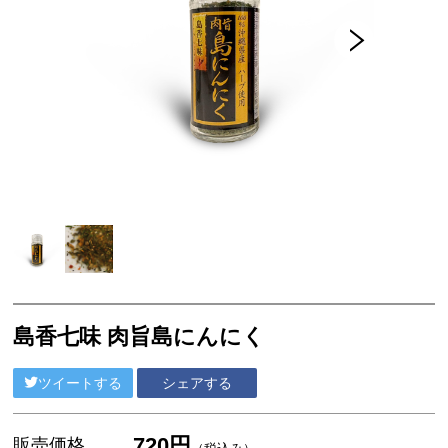
フード
スイーツ
工芸品
グッドバリューセット
フルーツ
スナック・おつまみ
ご当地調味料
ココガーデンオリジナル
NEUTRALWORKS.
コンディショニング
島香七味 肉旨島にんにく
ビューティー ＆ ヘルスケア
ツイートする
シェアする
フレグランス
SLEEP
720円
販売価格