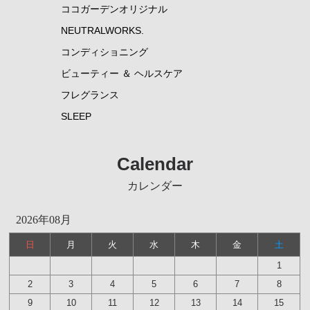
ココガーデンオリジナル
NEUTRALWORKS.
コンディショニング
ビューティー ＆ ヘルスケア
フレグランス
SLEEP
Calendar
カレンダー
2026年08月
日
月
火
水
木
金
土
1
2
3
4
5
6
7
8
9
10
11
12
13
14
15