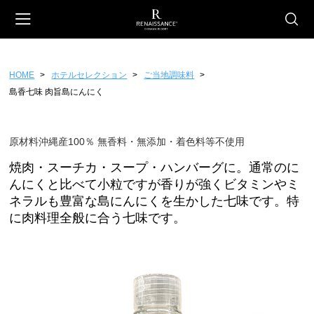
HOME
ホテルセレクション
ご当地調味料
会員登録
マイページ
カート
島香七味 肉旨島にんにく
CATEGORY
ホテルオリジナル
原材料沖縄産100％ 無香料・無添加・着色料等不使用
焼肉・スーチカ・スープ・ハンバーグに。通常のに
スイーツ
んにくと比べて小粒ですが香りが強くビタミンやミ
ファッション
ネラルも豊富な島にんにくを生かした七味です。特
雑貨
に肉料理全般に合う七味です。
フード
ギフトチケット
ホテルセレクション