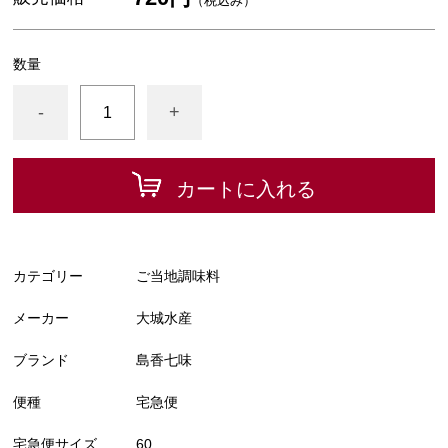
（税込み）
数量
-
+
カートに入れる
カテゴリー
ご当地調味料
メーカー
大城水産
ブランド
島香七味
便種
宅急便
宅急便サイズ
60