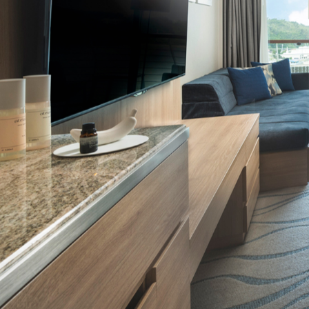
グッドバリューセット
フルーツ
スナック・おつまみ
ご当地調味料
ココガーデンオリジナル
NEUTRALWORKS.
コンディショニング
ビューティー ＆ ヘルスケア
フレグランス
SLEEP