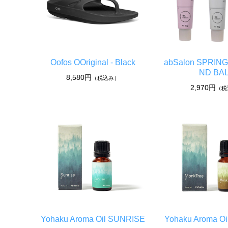
Oofos OOriginal - Black
abSalon SPRIN
ND BA
8,580円
（税込み）
2,970円
（税
Yohaku Aroma Oil SUNRISE
Yohaku Aroma Oi