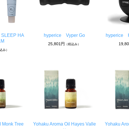
G SLEEP HA
hyperice Vyper Go
hyperice 
LM
25,801円
19,8
（税込み）
込み）
l Monk Tree
Yohaku Aroma Oil Hayes Valle
Yohaku Aro