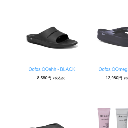
Oofos OOahh - BLACK
Oofos OOmega
8,580円
12,980円
（税込み）
（