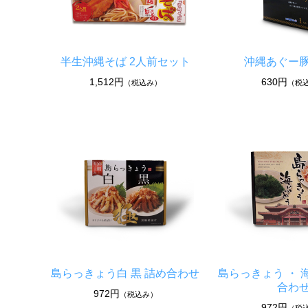
半生沖縄そば 2人前セット
沖縄あぐー
1,512円
630円
（税込み）
（税
島らっきょう白 黒 詰め合わせ
島らっきょう ・ 
合わ
972円
（税込み）
972円