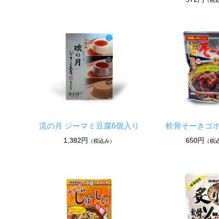
（税
流の月 ジーマミ豆腐6個入り
軟骨そーきゴ
1,382円
650円
（税込み）
（税