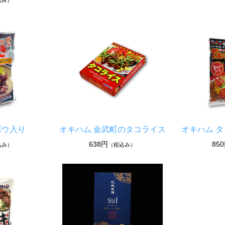
込み）
ボウ入り
オキハム 金武町のタコライス
オキハム タ
638円
85
込み）
（税込み）