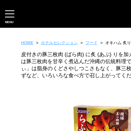
MENU
CATEGORY
HOME
ホテルセレクション
フード
オキハム 炙り
ホテルオリジナル
皮付きの豚三枚肉 (ばら肉) に炙 (あぶ) 
スイーツ
は豚三枚肉を甘辛く煮込んだ沖縄の伝統料理で
ファッション
ぃ」は脂身のくどさやしつこさもなく、豚三枚
雑貨
ずなど、いろいろな食べ方で召し上がってくだ
フード
ギフトチケット
ホテルセレクション
フード
スイーツ
工芸品