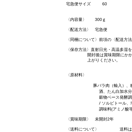
宅急便サイズ
60
〈内容量〉 300ｇ
〈配送方法〉 宅急便
〈同梱について〉前項の〈配送方法
〈保存方法〉直射日光・高温多湿を
開封後は賞味期限にかかわ
上がりください。
〈原材料〉
豚バラ肉（輸入）、
酒、たん白加水分解物、
穀物ベース発酵調味料、お
/ ソルビトール、増粘剤
調味料(アミノ酸等)、(一
〈賞味期限〉 未開封2年
〈送料について〉 送料はご