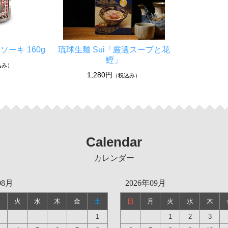
ーキ 160g
琉球生麺 Sui「厳選スープと花
鰹」
込み）
1,280円
（税込み）
Calendar
カレンダー
08月
2026年09月
月
火
水
木
金
土
日
月
火
水
木
1
1
2
3