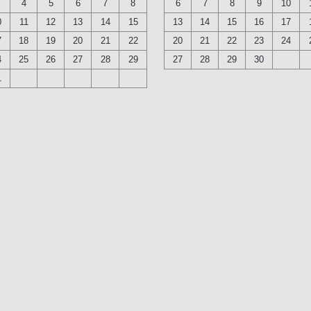
4
5
6
7
8
6
7
8
9
10
0
11
12
13
14
15
13
14
15
16
17
7
18
19
20
21
22
20
21
22
23
24
4
25
26
27
28
29
27
28
29
30
1