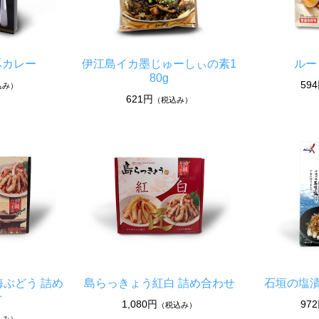
豚カレー
伊江島イカ墨じゅーしぃの素1
ルー
80g
59
込み）
621円
（税込み）
海ぶどう 詰め
島らっきょう紅白 詰め合わせ
石垣の塩漬
せ
1,080円
97
（税込み）