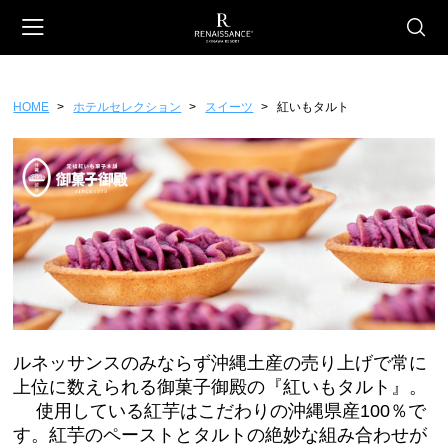
HOME
ホテルセレクション
スイーツ
紅いもタルト
会員登録
マイページ
カート
CATEGORY
ホテルオリジナル
スイーツ
ファッション
雑貨
フード
ルネッサンスのみならず沖縄土産の売り上げで常に
ギフトチケット
上位に数えられる御菓子御殿の『紅いもタルト』。
使用している紅芋はこだわりの沖縄県産100％で
ホテルセレクション
す。紅芋のペーストとタルトの絶妙な組み合わせが