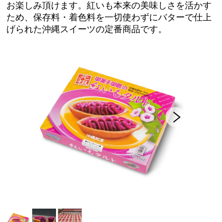
フード
お楽しみ頂けます。紅いも本来の美味しさを活かす
ため、保存料・着色料を一切使わずにバターで仕上
スイーツ
げられた沖縄スイーツの定番商品です。
工芸品
グッドバリューセット
フルーツ
スナック・おつまみ
ご当地調味料
ココガーデンオリジナル
NEUTRALWORKS.
コンディショニング
ビューティー ＆ ヘルスケア
フレグランス
SLEEP