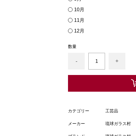
10月
11月
12月
数量
-
+
カテゴリー
工芸品
メーカー
琉球ガラス村