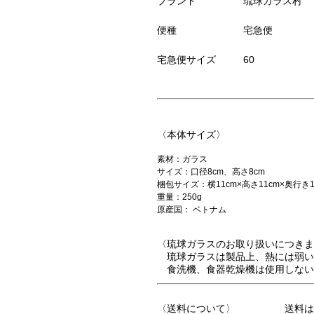
ブランド
琉球ガラス村
便種
宅急便
宅急便サイズ
60
〈本体サイズ〉
素材：ガラス
サイズ：口径8cm、高さ8cm
梱包サイズ：横11cm×高さ11cm×奥行き1
重量：250g
原産国： ベトナム
〈琉球ガラスのお取り扱いにつきま
琉球ガラスは製品上、熱には弱い
食洗機、食器乾燥機は使用しない
〈送料について〉 送料はご