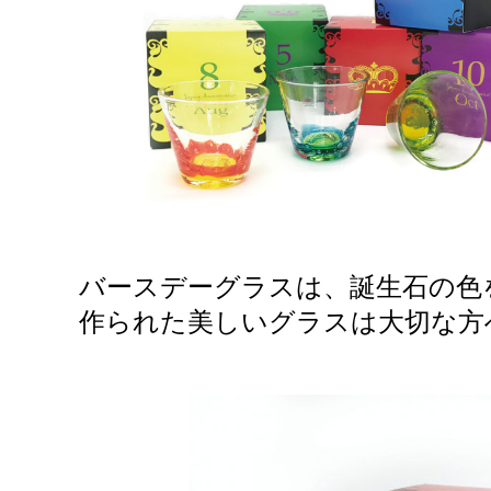
グッドバリューセット
フルーツ
スナック・おつまみ
ご当地調味料
ココガーデンオリジナル
NEUTRALWORKS.
コンディショニング
ビューティー ＆ ヘルスケア
フレグランス
バースデーグラスは、誕生石の色
SLEEP
作られた美しいグラスは大切な方