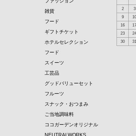
ファッション
グッドバリューセット
2
3
雑貨
フルーツ
9
1
スナック・おつまみ
フード
16
1
ご当地調味料
ギフトチケット
23
2
ココガーデンオリジナル
30
3
ホテルセレクション
NEUTRALWORKS.
フード
コンディショニング
スイーツ
ビューティー ＆ ヘルスケア
工芸品
フレグランス
グッドバリューセット
SLEEP
フルーツ
スナック・おつまみ
ご当地調味料
ココガーデンオリジナル
NEUTRALWORKS.