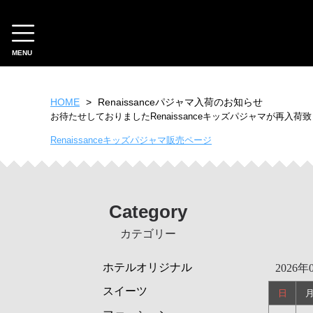
MENU
CATEGORY
HOME
Renaissanceパジャマ入荷のお知らせ
ホテルオリジナル
お待たせしておりましたRenaissanceキッズパジャマが再
スイーツ
Renaissanceキッズパジャマ販売ページ
ファッション
雑貨
フード
Category
ギフトチケット
カテゴリー
ホテルセレクション
フード
ホテルオリジナル
2026年
スイーツ
スイーツ
日
工芸品