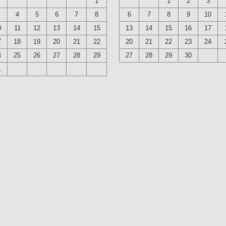
1
1
2
3
4
5
6
7
8
6
7
8
9
10
0
11
12
13
14
15
13
14
15
16
17
7
18
19
20
21
22
20
21
22
23
24
4
25
26
27
28
29
27
28
29
30
1