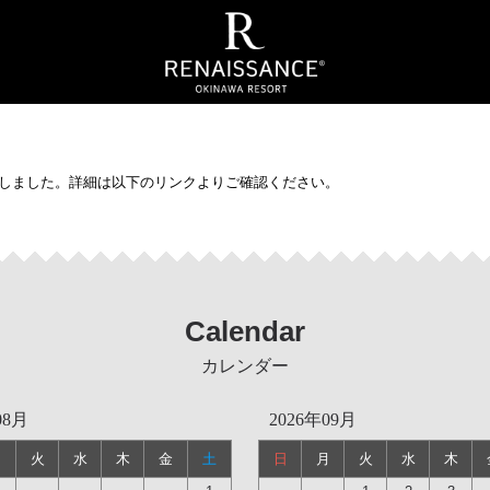
入荷致しました。詳細は以下のリンクよりご確認ください。
Calendar
カレンダー
08月
2026年09月
月
火
水
木
金
土
日
月
火
水
木